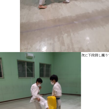
次に下段回し蹴り