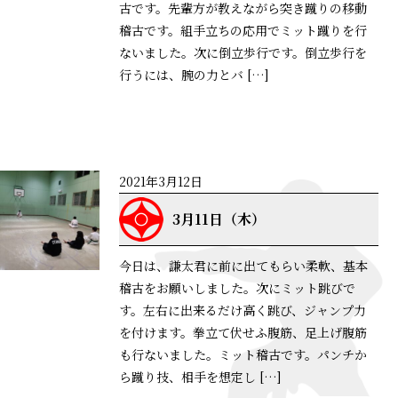
古です。先輩方が教えながら突き蹴りの移動
稽古です。組手立ちの応用でミット蹴りを行
ないました。次に倒立歩行です。倒立歩行を
行うには、腕の力とバ […]
詳細はこちら
2021年3月12日
3月11日（木）
今日は、謙太君に前に出てもらい柔軟、基本
稽古をお願いしました。次にミット跳びで
す。左右に出来るだけ高く跳び、ジャンプ力
を付けます。拳立て伏せふ腹筋、足上げ腹筋
も行ないました。ミット稽古です。パンチか
ら蹴り技、相手を想定し […]