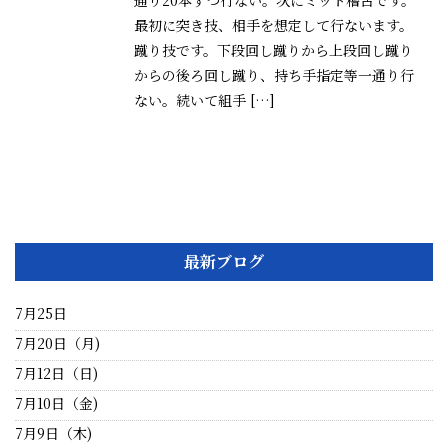
通り20本ずつ行ない。次にミット稽古です。
最初に突き技、相手を想定して行ないます。
蹴り技です。下段回し蹴りから上段回し蹴り
からの後ろ回し蹴り、持ち手指定等一通り行
ない。続いて組手 […]
詳細はこちら
最新ブログ
7月25日
7月20日（月)
7月12日（日)
7月10日（金)
7月9日（木)