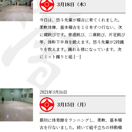
3月18日（木）
今日は、悠斗先輩が稽古に来てくれました。
柔軟体操、基本稽古を１０本ずつ行ない、次
に縄跳びです。普通跳び、二重跳び、片足跳び
等、体幹下半身を鍛えます。悠斗先輩が2段蹴
りを教えます。蹴れる様になっています。次
にミット蹴りと組 […]
詳細はこちら
2021年3月16日
3月15日（月）
最初に体育館をランニングし、柔軟、基本稽
古を行ないました。続いて組手立ちの移動稽