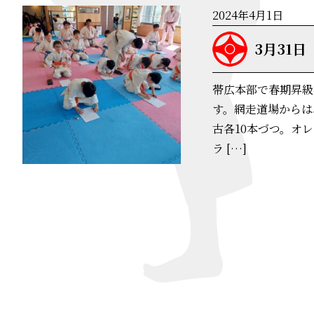
2024年4月1日
3月31日
帯広本部で春期昇級
す。網走道場からは
古各10本づつ。オ
ラ […]