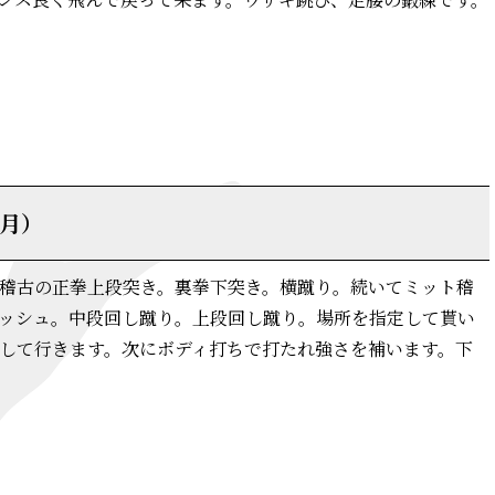
詳細はこちら
（月）
稽古の正拳上段突き。裏拳下突き。横蹴り。続いてミット稽
ッシュ。中段回し蹴り。上段回し蹴り。場所を指定して貰い
して行きます。次にボディ打ちで打たれ強さを補います。下
詳細はこちら