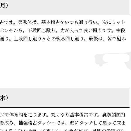
（月）
古です。柔軟体操、基本稽古をいつも通り行い。次にミット
パンチから。下段回し蹴り。力が入って良い蹴りです。中段
蹴り。上段回し蹴りからの後ろ回し蹴り。最後は、皆で組み
詳細はこちら
（木）
グで体育館を走ります。丸くなり基本稽古です。裏拳顔面打
を挟み、補強稽古ダッシュです。壁にタッチして戻って来ま
ンス良く飛んで戻って来ます。ウサギ跳び、足腰の鍛練です。