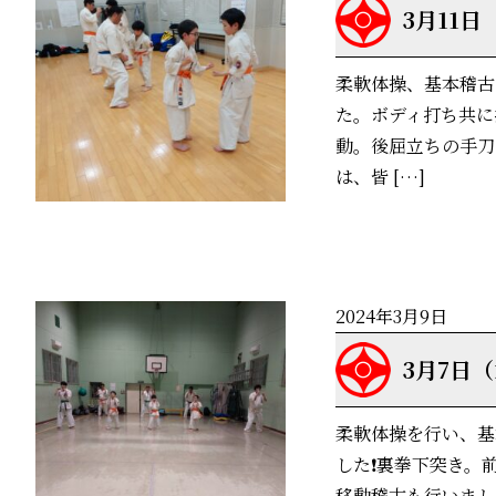
3月11日
柔軟体操、基本稽古
た。ボディ打ち共に
動。後屈立ちの手刀
は、皆 […]
2024年3月9日
3月7日
柔軟体操を行い、基
した❗裏拳下突き。
移動稽古も行いまし