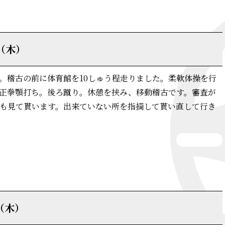
日（木）
。稽古の前に体育館を10しゅう程走りました。柔軟体操を行
正拳顎打ち。後ろ蹴り。休憩を挟み、移動稽古です。審査が
も見て貰います。出来ていない所を指摘して貰い直して行き
詳細はこちら
（木）