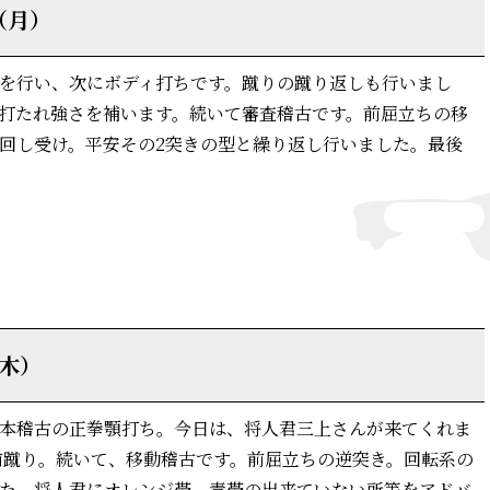
（月）
を行い、次にボディ打ちです。蹴りの蹴り返しも行いまし
打たれ強さを補います。続いて審査稽古です。前屈立ちの移
回し受け。平安その2突きの型と繰り返し行いました。最後
詳細はこちら
（木）
本稽古の正拳顎打ち。今日は、将人君三上さんが来てくれま
前蹴り。続いて、移動稽古です。前屈立ちの逆突き。回転系の
た。将人君にオレンジ帯、青帯の出来ていない所等をアドバ