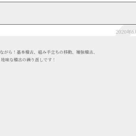
2020年
りながら！基本稽古、組み手立ちの移動、補強稽古、
地味な稽古の繰り返しです！