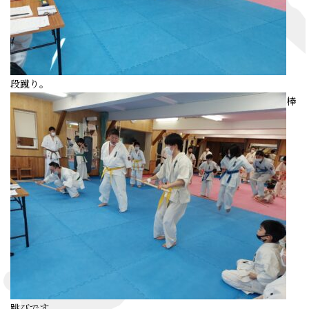
段蹴り。
棒
跳びです。