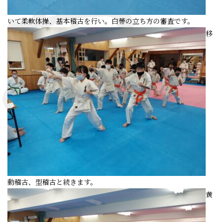
いて柔軟体操、基本稽古を行い。白帯の立ち方の審査です。
移
動稽古、型稽古と続きます。
黄