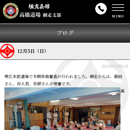
MENU
ブログ
12月5日（日）
2021年12月6日
帯広本部道場で冬期昇級審査が行われました。網走からは、藤田
さん、将人君、若柳さんが受審です。
髙