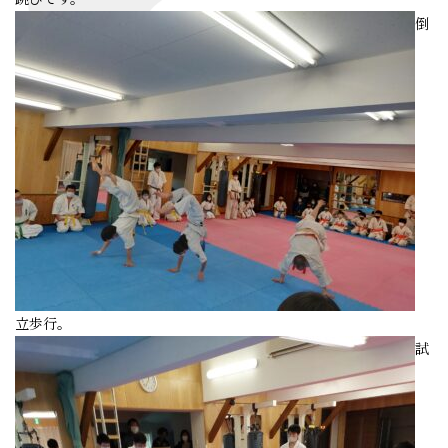
倒
立歩行。
試