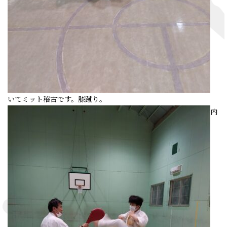
いてミット稽古です。膝蹴り。
内