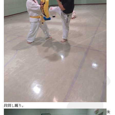
段回し蹴り。
後