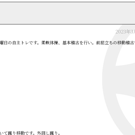
2023年
曜日の自主トレです。柔軟体操、基本稽古を行い。前屈立ちの移動稽古
いて蹴り移動です。外回し蹴り。