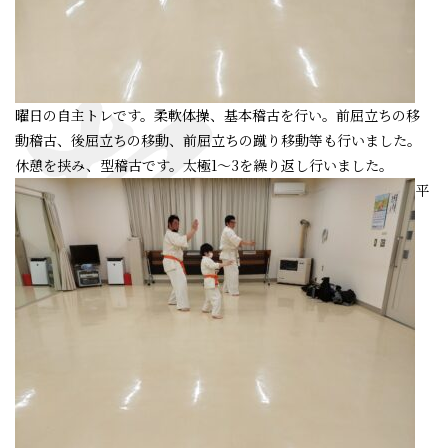
曜日の自主トレです。柔軟体操、基本稽古を行い。前屈立ちの移
動稽古、後屈立ちの移動、前屈立ちの蹴り移動等も行いました。
休憩を挟み、型稽古です。太極1～3を繰り返し行いました。
平