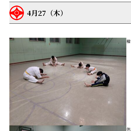
4月27（木）
稽
休