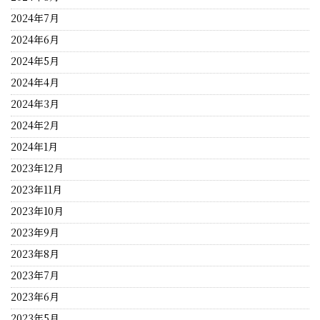
2024年7月
2024年6月
2024年5月
2024年4月
2024年3月
2024年2月
2024年1月
2023年12月
2023年11月
2023年10月
2023年9月
2023年8月
2023年7月
2023年6月
2023年5月