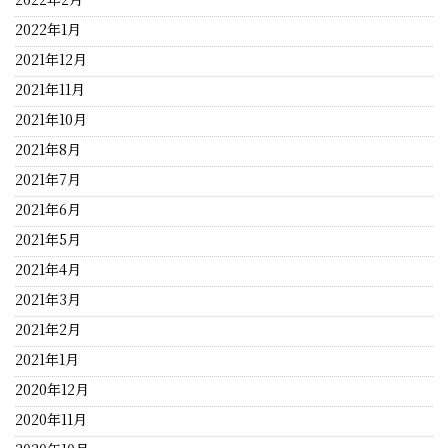
2022年1月
2021年12月
2021年11月
2021年10月
2021年8月
2021年7月
2021年6月
2021年5月
2021年4月
2021年3月
2021年2月
2021年1月
2020年12月
2020年11月