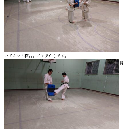
いてミット稽古。パンチからです。
将