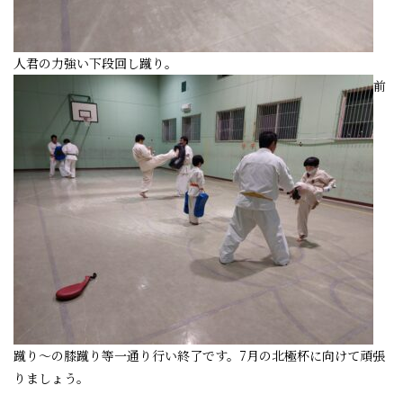
人君の力強い下段回し蹴り。
前
蹴り～の膝蹴り等一通り行い終了です。7月の北極杯に向けて頑張
りましょう。