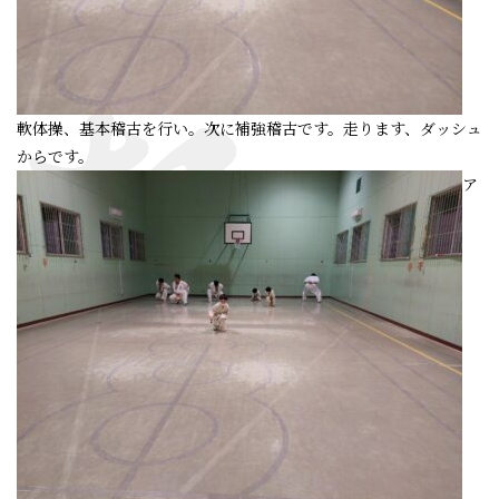
軟体操、基本稽古を行い。次に補強稽古です。走ります、ダッシュ
からです。
ア