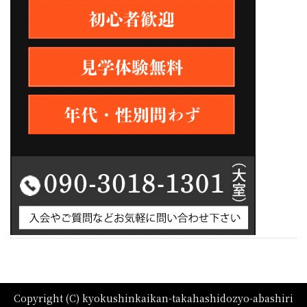
Copyright (C) kyokushinkaikan-takahashidozyo-abashiri