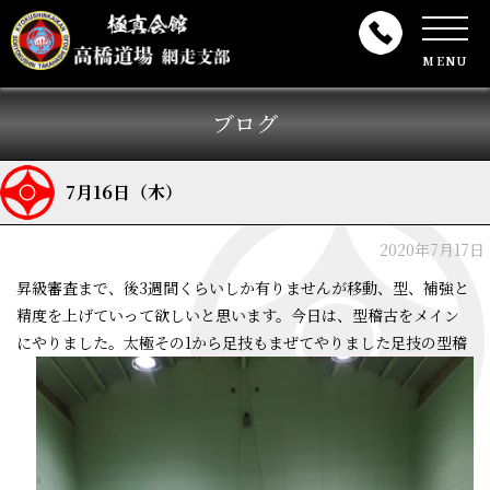
MENU
ブログ
7月16日（木）
2020年7月17日
昇級審査まで、後3週間くらいしか有りませんが移動、型、補強と
精度を上げていって欲しいと思います。今日は、型稽古をメイン
にやりました。
太極その1から足技もまぜてやりました足技の型稽