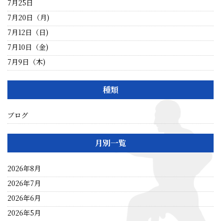
7月25日
7月20日（月)
7月12日（日)
7月10日（金)
7月9日（木)
種類
ブログ
月別一覧
2026年8月
2026年7月
2026年6月
2026年5月