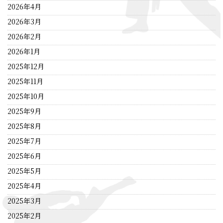
2026年4月
2026年3月
2026年2月
2026年1月
2025年12月
2025年11月
2025年10月
2025年9月
2025年8月
2025年7月
2025年6月
2025年5月
2025年4月
2025年3月
2025年2月