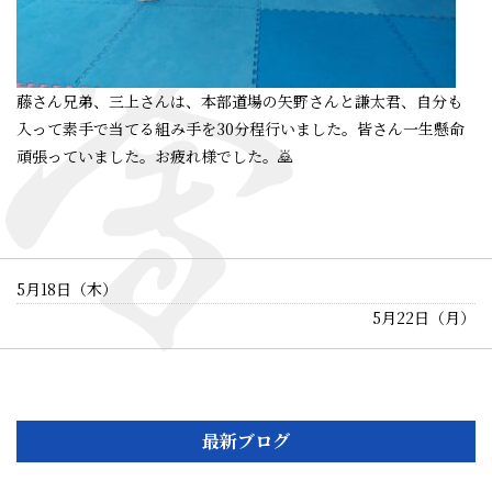
藤さん兄弟、三上さんは、本部道場の矢野さんと謙太君、自分も
入って素手で当てる組み手を30分程行いました。皆さん一生懸命
頑張っていました。お疲れ様でした。🙇
5月18日（木）
5月22日（月）
最新ブログ