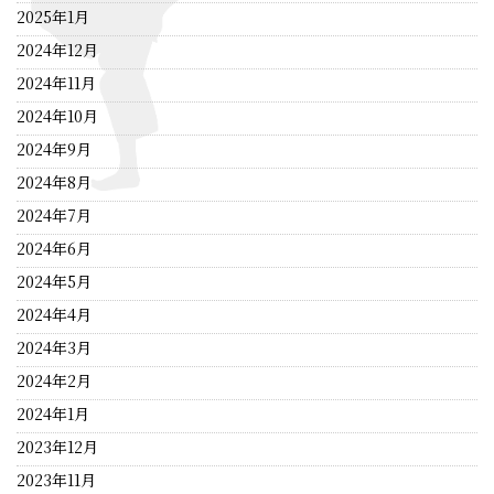
2025年1月
2024年12月
2024年11月
2024年10月
2024年9月
2024年8月
2024年7月
2024年6月
2024年5月
2024年4月
2024年3月
2024年2月
2024年1月
2023年12月
2023年11月