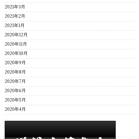
2021年3月
2021年2月
2021年1月
2020年12月
2020年11月
2020年10月
2020年9月
2020年8月
2020年7月
2020年6月
2020年5月
2020年4月