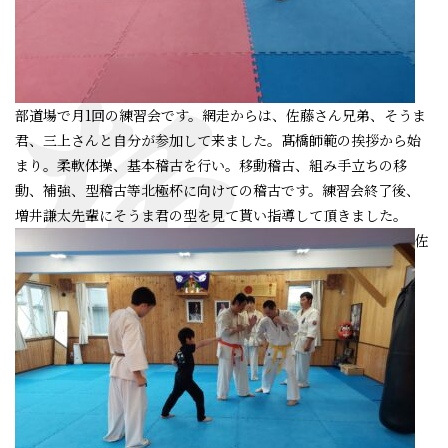
部道場で月1回の練習会です。網走からは、佐藤さん兄弟、そうま
君、三上さんと自分が参加して来ました。髙橋師範の挨拶から始
まり。柔軟体操、基本稽古を行い。移動稽古、組み手立ちの移
動、補強、型稽古等北極杯に向けての稽古です。練習会終了後、
増井謙太先輩にそうま君の型を見て貰い指導して頂きました。
佐