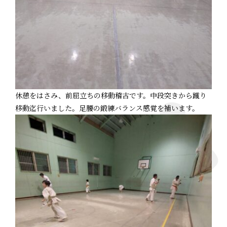
休憩をはさみ、前屈立ちの移動稽古です。中段突きから蹴り
移動迄行いました。足腰の鍛練バランス感覚を補います。