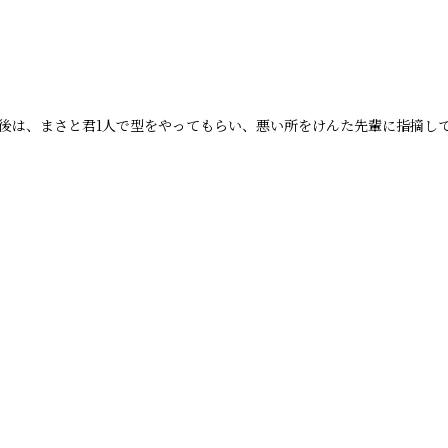
後は、まさと君1人で型をやってもらい、悪い所をけんた先輩に指摘し