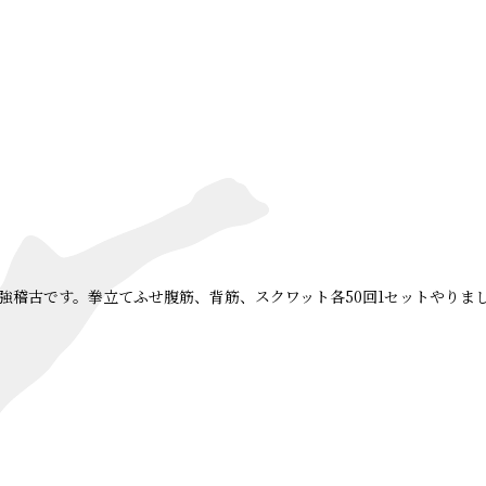
強稽古です。拳立てふせ腹筋、背筋、スクワット各50回1セットやりま