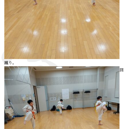
蹴り。
回