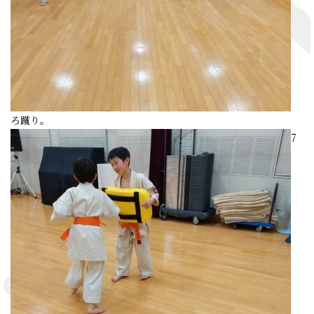
ろ蹴り。
7