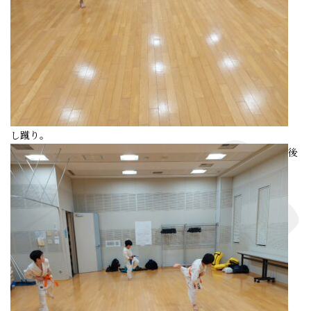
し蹴り。
後