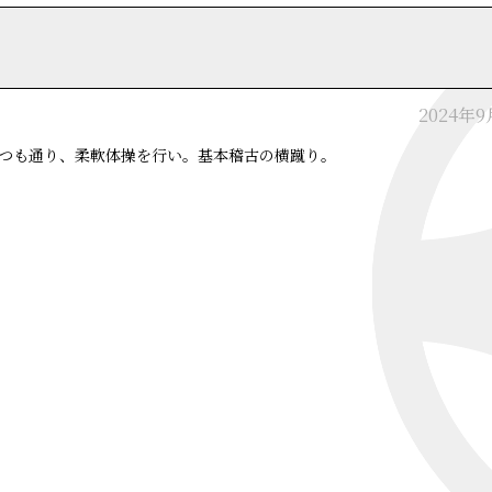
2024年
つも通り、柔軟体操を行い。基本稽古の横蹴り。