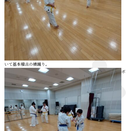
いて基本稽古の横蹴り。
ボ