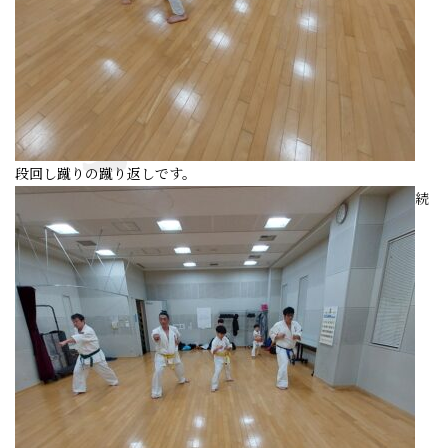
段回し蹴りの蹴り返しです。
続