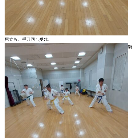
屈立ち、手刀回し受け。
騎