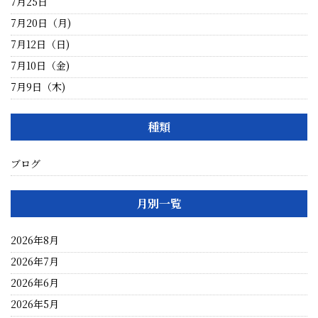
7月25日
7月20日（月)
7月12日（日)
7月10日（金)
7月9日（木)
種類
ブログ
月別一覧
2026年8月
2026年7月
2026年6月
2026年5月