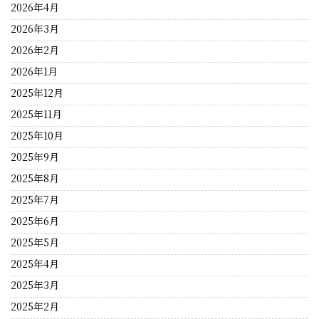
2026年4月
2026年3月
2026年2月
2026年1月
2025年12月
2025年11月
2025年10月
2025年9月
2025年8月
2025年7月
2025年6月
2025年5月
2025年4月
2025年3月
2025年2月