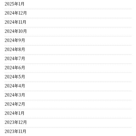
2025年1月
2024年12月
2024年11月
2024年10月
2024年9月
2024年8月
2024年7月
2024年6月
2024年5月
2024年4月
2024年3月
2024年2月
2024年1月
2023年12月
2023年11月