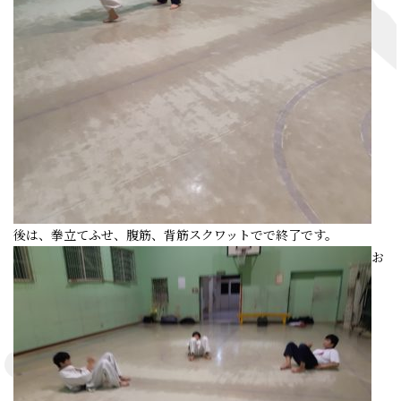
後は、拳立てふせ、腹筋、背筋スクワットでで終了です。
お