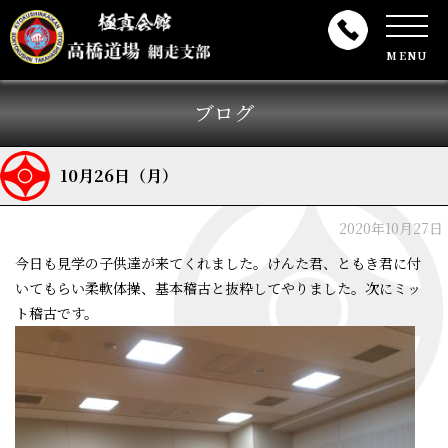
MENU
ブログ
10月26日（月）
2020年10月27日
今日も見学の子供達が来てくれました。けんた君、ともき君に付
いてもらい柔軟体操、基本稽古と抜粋してやりました。次にミッ
ト稽古です。