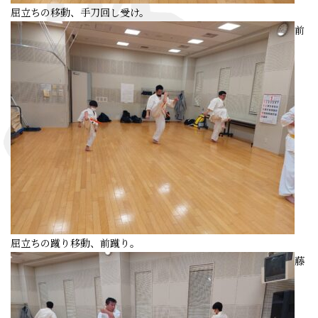
屈立ちの移動、手刀回し受け。
前
屈立ちの蹴り移動、前蹴り。
藤