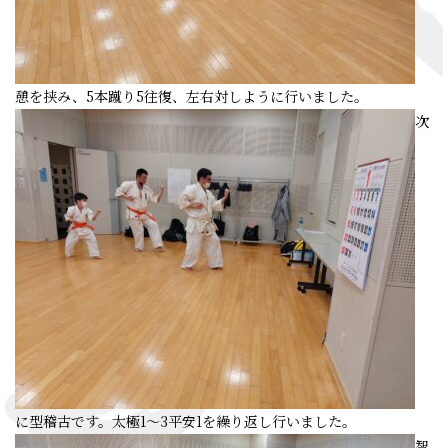
憩を挟み、5本蹴り5往復、左右対しように行いました。
次
に型稽古です。太極1～3平安1を繰り返し行いました。
智