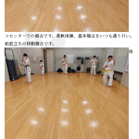
コセンタ－での稽古です。柔軟体操、基本稽古をいつも通り行い。
前屈立ちの移動稽古です。
後