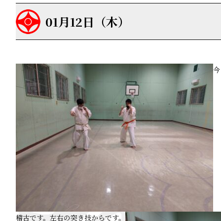
01月12日（木）
今
稽古です。左右の突き技からです。