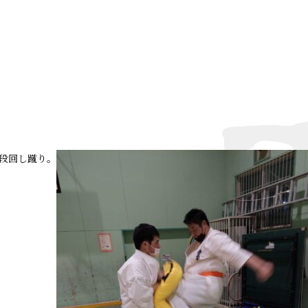
段回し蹴り。