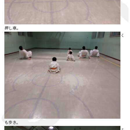
押し車。
く
も歩き。
ミ