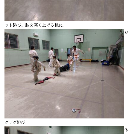
ット跳び。膝を高く上げる様に。
ジ
グザグ跳び。
休