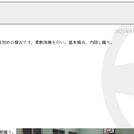
2023年
月初めの稽古です。柔軟体操を行い。基本稽古、内回し蹴り。
節蹴り。