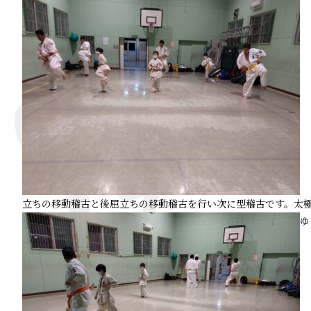
立ちの移動稽古と後屈立ちの移動稽古を行い次に型稽古です。太極
ゆ