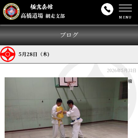
MENU
ブログ
5月28日（木)
2026年5月31日
稽