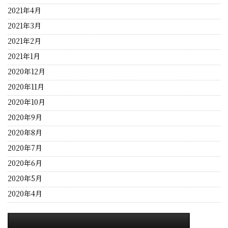
2021年4月
2021年3月
2021年2月
2021年1月
2020年12月
2020年11月
2020年10月
2020年9月
2020年8月
2020年7月
2020年6月
2020年5月
2020年4月