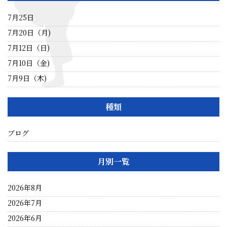
7月25日
7月20日（月)
7月12日（日)
7月10日（金)
7月9日（木)
種類
ブログ
月別一覧
2026年8月
2026年7月
2026年6月