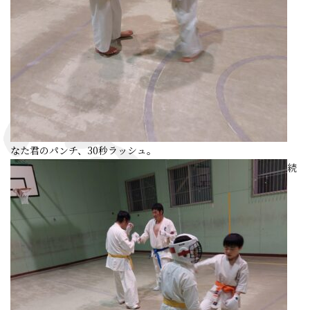
なた君のパンチ、30秒ラッシュ。
続