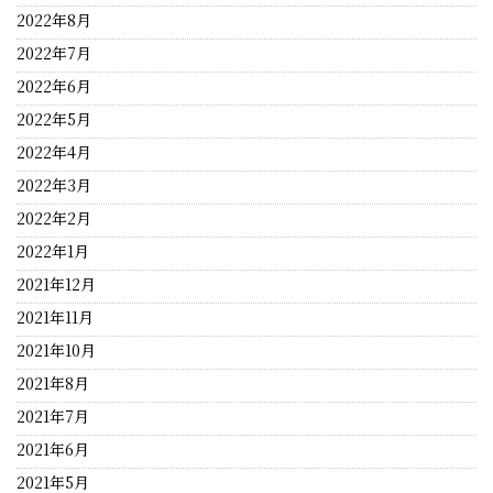
2022年8月
2022年7月
2022年6月
2022年5月
2022年4月
2022年3月
2022年2月
2022年1月
2021年12月
2021年11月
2021年10月
2021年8月
2021年7月
2021年6月
2021年5月