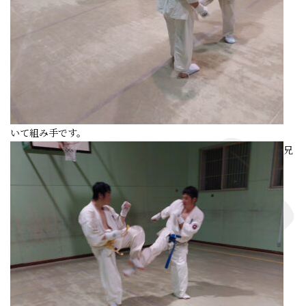
いて組み手です。
兄