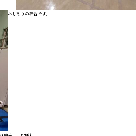
試し割りの練習です。
査稽古、二段蹴り。