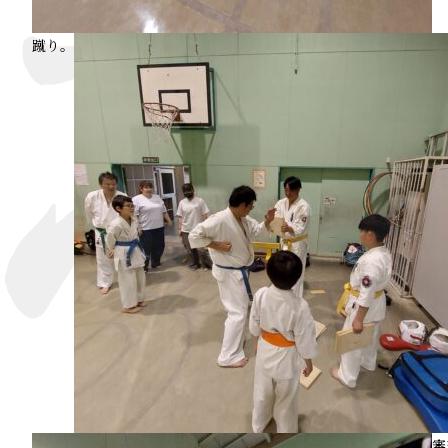
蹴り。
審